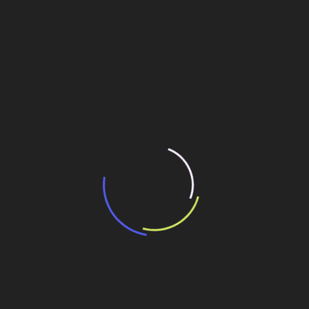
“Incerteza jurídica” adia homologação do
resultado de leilão de reserva
15 de maio de 2026