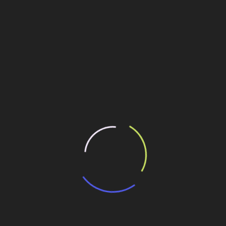
inda não foi sentida pelo segmento de computadores e
amento do setor
em relação ao ano passado. “O fato de a
eriu nas nossas expectativas”, declarou.
 de Produtos Eletroeletrônicos (Eletros), Lourival Kiçula diz
is em relação ao ano passado. “[As vendas] Não caíram nem
te da conjuntura atual”, avaliou. A linha branca – fogões,
 com IPI reduzido até o fim de junho, mas Kiçula negou ter
 o ministro.
ilhe esse conteúdo