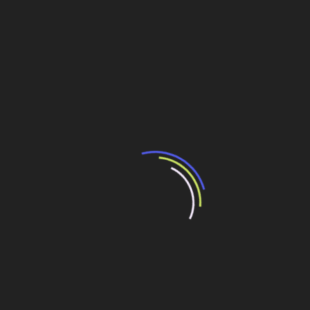
outros países. As pessoas precisam saber para onde se dirigir, ter um
seguro de seus bens, para evitar tragédias e facilitar a reconstrução.”
30 pontos de inundações estão há décadas sem
soluções da prefeitorua ou do estado
Local
Referencia
Sentido
Sub
Interlagos,
C/B
1 AD
Dagoberto
Av.
Salles Filho,
R. Eng
.
Aricanduva,
Baquia, R.
Marg/Iq
2 AF
Av.