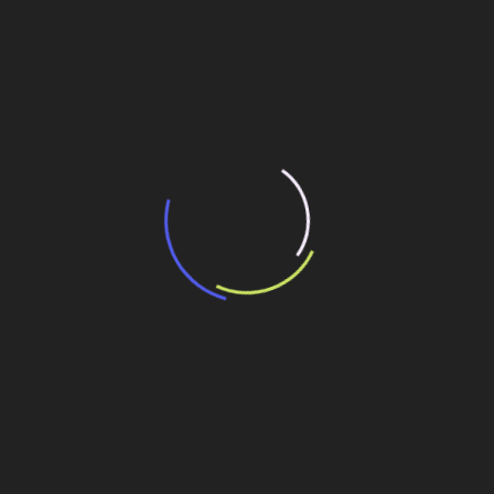
“Incerteza jurídica” adia homologação do
resultado de leilão de reserva
15 de maio de 2026
“Retrofit em multivisão”, obra que amplia o