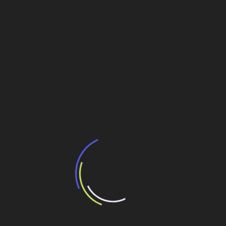
Veja também
BNDES e Ministério das Cidades projetam
potencial de expansão de linhas de
transporte coletivo da Baixada Santista
13 de julho de 2026