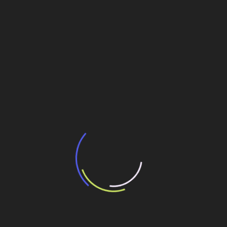
BNDES e Ministério das Cidades projetam
potencial de expansão de linhas de
transporte coletivo da Baixada Santista
13 de julho de 2026