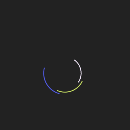
“Incerteza jurídica” adia homologação do
resultado de leilão de reserva
15 de maio de 2026