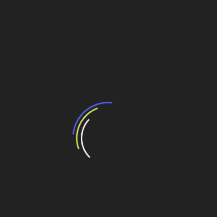
aprendido aos poucos como lidar com situações
impostas pelos homens e romper barreiras”, descreve a
jovem ao receber feedback positivo dos operadores.
Compartilhe esse conteúdo
Leia Também:
Quantum incentiva o crescimento feminino no
setor de energia
Um olhar critico sobre o projeto da ponte
estaiada
Vamos olhar ao redor, nas nossas cidades e
estados
Olhar para a engenharia no mundo em