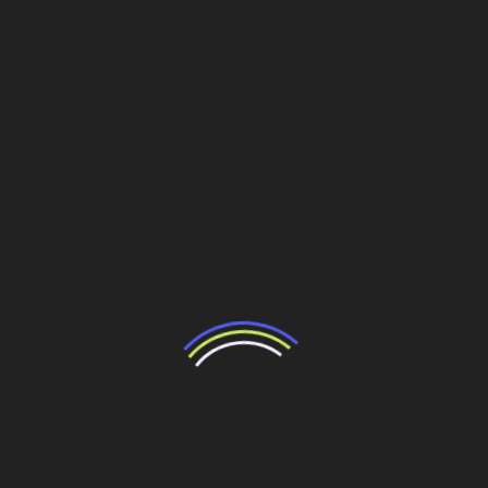
controlado permanentemente pela sociedade é, sem
sombra de dúvida, mais importante que um mero “plano”.
• O setor imobiliário, enfim, clama por condições que lhe
garantam simplesmente a oportunidade de trabalhar.
Muitos dependem disso: as pessoas, as cidades, as
próximas gerações.
• O setor imobiliário é comum a todos na promoção do
bem comum.
Fonte: Padrão
Compartilhe esse conteúdo
Leia Também: