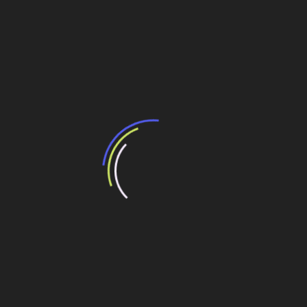
Fonte: Estadão
Compartilhe esse conteúdo
Leia Também:
Trem bala é uma “bala perdida” e não servirá
para a Copa de 2014
Expansão dará competitividade ao porto de São
Sebastião
Brasil sobe 5 posições em ranking de
competitividade
Conhecimento e especialização como fatores
de competitividade