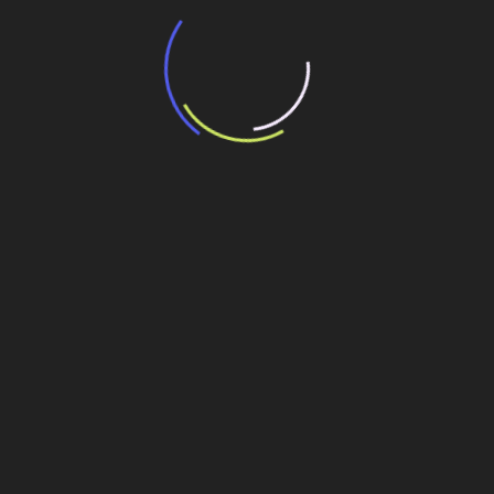
“Incerteza jurídica” adia homologação do
resultado de leilão de reserva
15 de maio de 2026