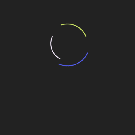
nheiro múltiplo
nheiro múltiplo
Engenharia Estrutural
2 abre inscrições
Bentley anuncia nova versão do
ContextCapture