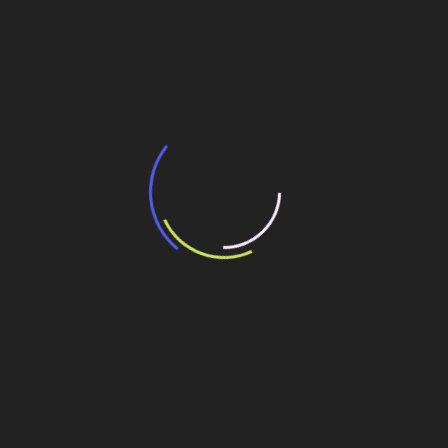
BNDES e Ministério das Cidades projetam
potencial de expansão de linhas de
transporte coletivo da Baixada Santista
13 de julho de 2026