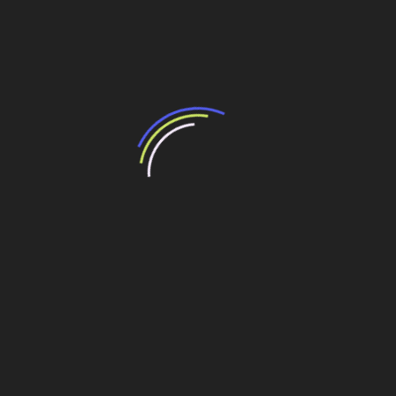
Post
As exportações da América Latina devem se
expandir com a redução dos custos de
transporte
Veja também