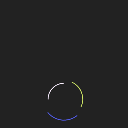
ra com roda de caçambas tipo ponte (bridge-type bucket
/h (toneladas por hora); uma empilhadeira com capacidade de
a para pátio, com comprimento de 830 m para alimentação da
0 t/h; um transportador de correia de pátio com comprimento
ado pela retomadora, com capacidade de projeto de 1.920
ois moinhos de barras de Ø14’ x 20’ FF (19, 5’ EGL) e dois
ilhe esse conteúdo