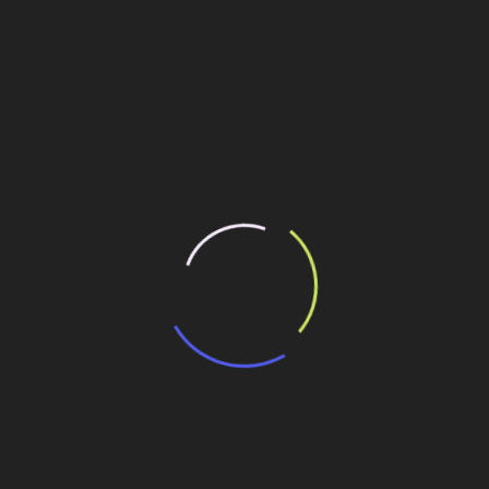
os foram utilizados os produtos da Linha ACO MONOBLOCK RD
ilhe esse conteúdo
segurança
olímero com PET
olímero com PET
dos no RJ