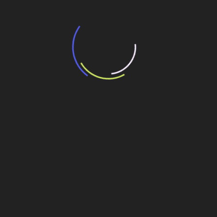
27 de julho de 2026
Fundação Caterpillar doa US$ 250 mil à
recuperação após terremoto na Venezuela
20 de julho de 2026