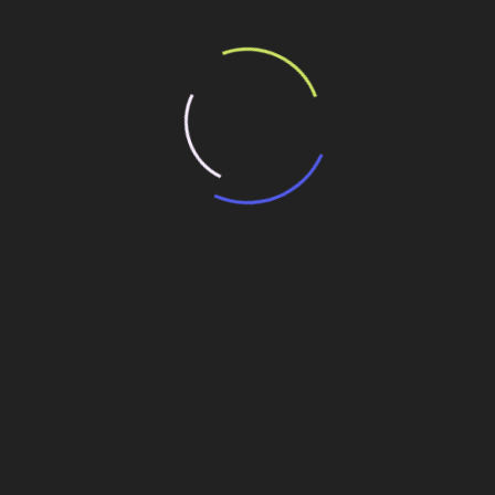
onstrução da rede de esgoto do Restaurante
utural trecho das adutoras
e
Santo André recebe R$ 29 milhões para
m
revitalização urbana e implantação de Parque
Tecnológico