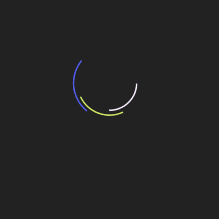
BNDES e Ministério das Cidades projetam
potencial de expansão de linhas de
transporte coletivo da Baixada Santista
13 de julho de 2026
“Incerteza jurídica” adia homologação do