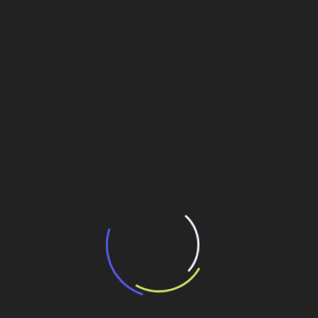
“Incerteza jurídica” adia homologação do
resultado de leilão de reserva
15 de maio de 2026