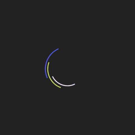
Navegação
Os planos de quem ganhou as PPPs da
Sanepar
de
Post
Mercado Livre investe em 11 centros de
distribuição
Veja também