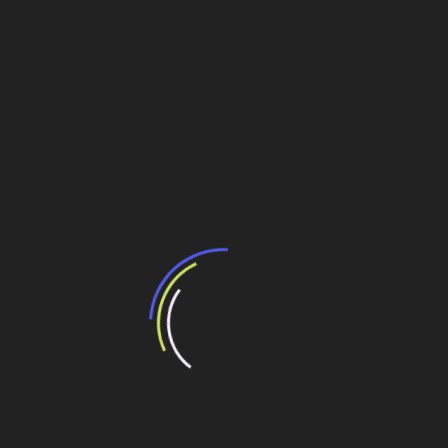
operações no País.
Leia também: Entrevista com Luiz Marcelo Daniel
presidente da Volvo CE Latin America
O segmento de locação, onde a Terex atua diretamente,
ajusta sua oferta e tem até
vendido equipamentos para
o exterior
como estratégia de equilíbrio.
Compartilhe esse conteúdo
Leia Também:
Vagas Belgo Arames em contagem e Sabará: