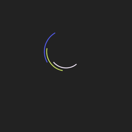
Navegação
Sabesp confirma presença no Fórum Infra 2021
de
Construção do Olímpia Park Resort
Post
Veja também