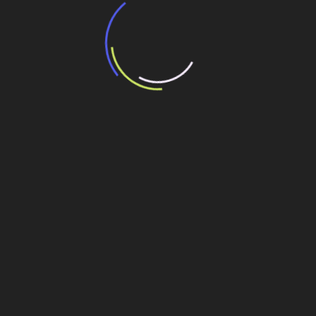
Trecho piloto usa 6% de plástico
reciclado,RAP e ligante na pavimentação
30 de maio de 2025