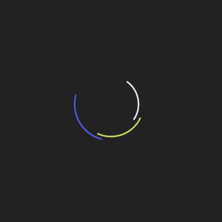
“Incerteza jurídica” adia homologação do
resultado de leilão de reserva
15 de maio de 2026
“Retrofit em multivisão”, obra que amplia o