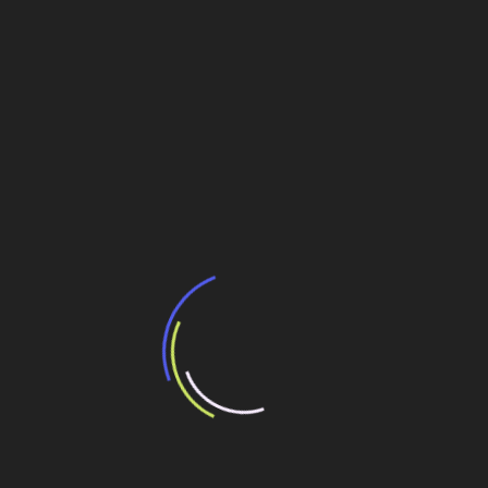
Veja também
Minerais críticos podem adicionar R$192
bilhões ao PIB e gerar 750 mil novos
empregos, aponta estudo da Amcham Brasil
4 de agosto de 2026