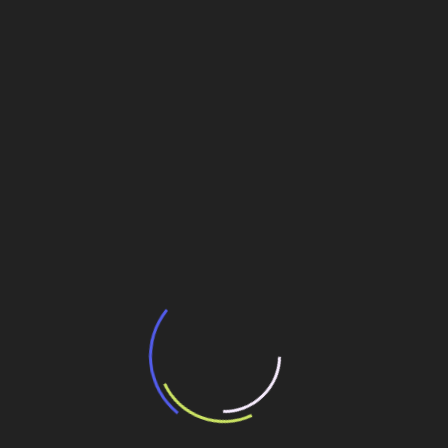
Veja também
Minerais críticos podem adicionar R$192
bilhões ao PIB e gerar 750 mil novos
empregos, aponta estudo da Amcham Brasil