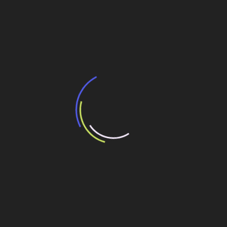
Navegação
Projeto da Climatempo para a CPFL Energia
conquista prêmio de inovação
de
Post
Komatsu cresce 15% em construção
Veja também