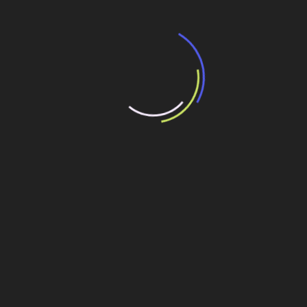
perfurados a primeria etapa do furo piloto com o BHA de
Perfuração, em função do diâmetro interno do tubo
camisa.
Uma vez completada a perfuração do trecho, a coluna de
perfuração foi retirada para iniciar a consolidação do furo.
O cimento foi posicionado usando a técnica de tampão
balanceado através de uma coluna lisa com extremidade
aberta descida até o fundo do furo. O comprimento do
tampão foi executado na metragem necessária. Uma vez
posicionado o tampão, em seguida a coluna lisa foi
retirada do furo a uma velocidade controlada até o ponto
de entrada, e o BHA de squeeze foi instalado e
assentado para realizar o squeeze do cimento para o
interior do furo direcional, visando a consolidação do
primeiro trecho.