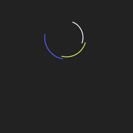
“Retrofit em multivisão”, obra que amplia o
debate sobre o futuro e preservação da
história das cidades. Lançamento da Editora
Senac São Paulo.
13 de março de 2026