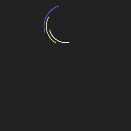
15 de julho de 2026
BMS evolui com inteligência artificial, IoT e
gêmeos digitais na gestão de edifícios
inteligentes
3 de julho de 2026