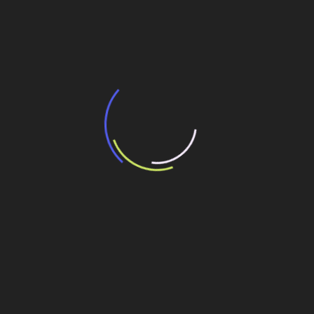
BNDES e Ministério das Cidades projetam
potencial de expansão de linhas de
transporte coletivo da Baixada Santista
13 de julho de 2026
“Incerteza jurídica” adia homologação do