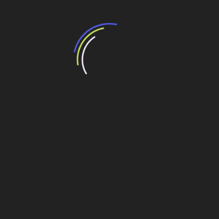
Banco Mundial aprova US$ 270,65 milhões para
apoiar obras de transporte e saneamento em
SP
RJ: R$ 270 milhões para obras nos complexos da
Penha e do Alemão
Brito: plano para portos será concluído até final
do mês
Navegação
Prazo para propostas do trem do aeroporto
(SP) é 22/7
de
Post
Bernardo: PAC terá investimentos de R$ 20,5 bi em
2009