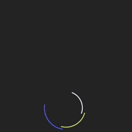
transporte coletivo da Baixada Santista
13 de julho de 2026
“Incerteza jurídica” adia homologação do
resultado de leilão de reserva
15 de maio de 2026