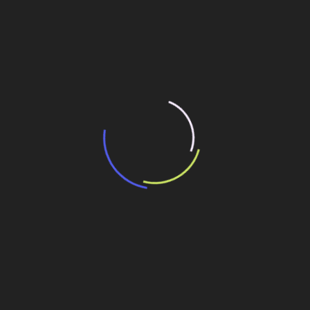
“Retrofit em multivisão”, obra que amplia o
debate sobre o futuro e preservação da
história das cidades. Lançamento da Editora
Senac São Paulo.
13 de março de 2026
One thought on “
PDF
completo da edição Nº
560
”
ROSILDA MARIA BISPO