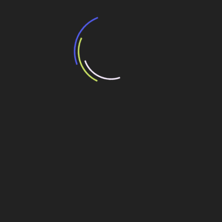
Minerais críticos podem adicionar R$192
bilhões ao PIB e gerar 750 mil novos
empregos, aponta estudo da Amcham Brasil
4 de agosto de 2026