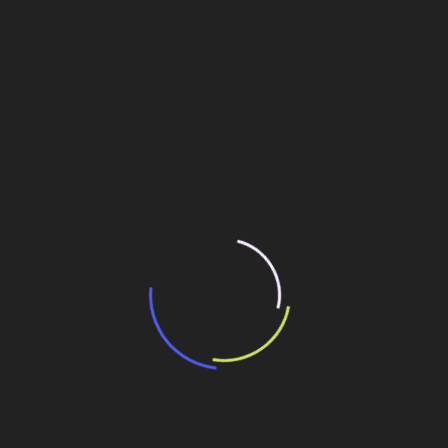
“Incerteza jurídica” adia homologação do
resultado de leilão de reserva
15 de maio de 2026