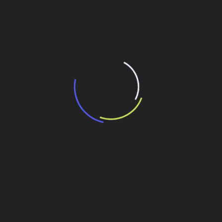
resultado de leilão de reserva
15 de maio de 2026
“Retrofit em multivisão”, obra que amplia o
debate sobre o futuro e preservação da
história das cidades. Lançamento da Editora
Senac São Paulo.