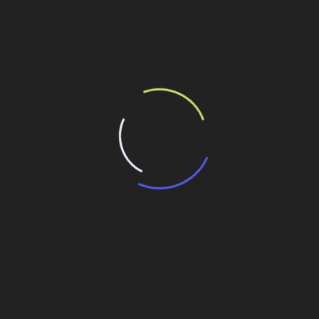
ilhe esse conteúdo
 mas já projeta outro para 2040
ião Metropolitana de São Paulo
o na região metropolitana de São Paulo
adas no Novo Rio Pinheiros
o
Estudo de Viabilidade Técnico-Operac.
Econômico-Financeira, Ambiental e Jurídico da