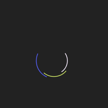
“Incerteza jurídica” adia homologação do
resultado de leilão de reserva
15 de maio de 2026