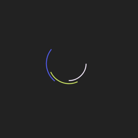
BNDES e Ministério das Cidades projetam
potencial de expansão de linhas de
transporte coletivo da Baixada Santista
13 de julho de 2026