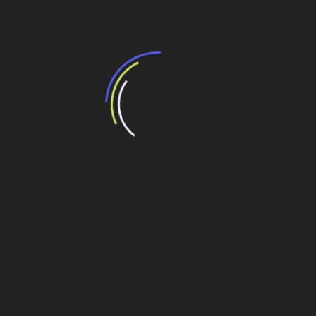
Ministério Público recomenda suspensão da
licitação do trem-bala Governo decide hoje
sobre o adiamento
Críticas ao programa chinês de trem de alta
velocidade
Empresa do trem de alta velocidade será criada
em breve
Projeto do trem de alta velocidade da Califórnia
avança com uso de drones e engenharia digital
Transportes
Navegação
Mega Centro Logístico Itajaí entrega segundo
armazém
de