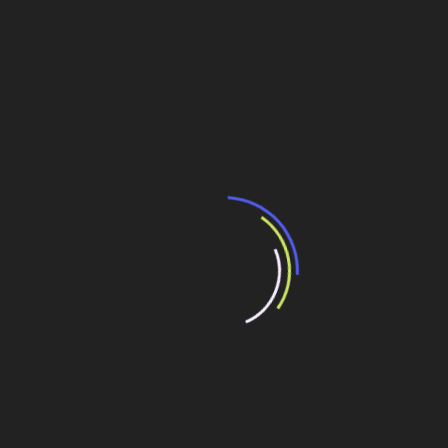
A partir daí novos prazos foram sendo prometidos: de
2010 passou para 2012 (já incluída no PAC 2), 2013
(quando chegou a 20% de conclusão), 2016 (34%), e
assim sucessivamente, até que, em 2017, a obra parou,