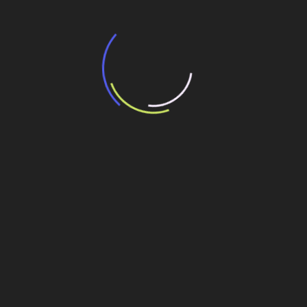
“Incerteza jurídica” adia homologação do
resultado de leilão de reserva
15 de maio de 2026