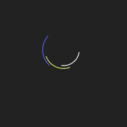
BNDES e Ministério das Cidades projetam
potencial de expansão de linhas de
transporte coletivo da Baixada Santista
13 de julho de 2026
“Incerteza jurídica” adia homologação do