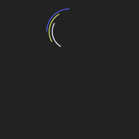
EUA suspendem licença de novas usinas
nucleares
Fukushima recebe ajuda global de especialistas
Fukushima atrasou novos projetos de usinas no
Brasil
Quatro usinas nucleares esperam aprovação
Usinas Nucleares
Navegação
Sucesso na educação está na qualidade do
ensino
de
Post
Resiliência sísmica: Como San Francisco protege
seu sistema de água (WSIP)