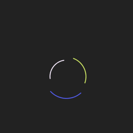
 entes e bens, lutando por auxílio para sobreviver, a
era indignação. Casos como o do senador Pedro Simon, que
a percepção de uma República em que o aparato público falha
ntir os benefícios da elite política.
ilhe esse conteúdo
amanhã
eotécnica em alerta
 insegurança urbana