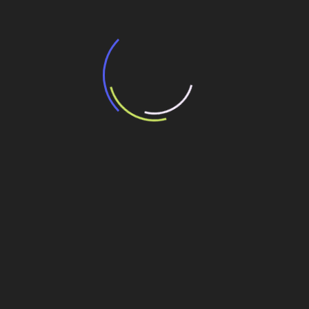
“Incerteza jurídica” adia homologação do
resultado de leilão de reserva
15 de maio de 2026