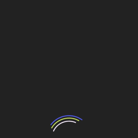
Horário Figueira, consultor em transportes, diz que as
obras da Marginal, em si, podem trazer pouco alívio ao
trânsito.
“A demanda reprimida na Marginal é muito grande. Na
hora em que você anuncia que a Marginal é duplicada, as
pessoas vão usar mais e o problema volta. Nos horários
de pico vai continuar tendo congestionamento. Não vai
resolver o problema de mobilidade nos horários de pico,
que é o principal problema”, disse.
Figueira afirma que aplicaria este investimento em seis
corredores de ônibus, o que atenderia 1 milhão, 1,5
milhão de pessoas. “Do jeito que está sendo feito,
atenderia no máximo 200 mil pessoas.”