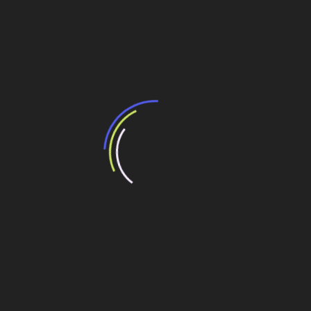
Compartilhe esse conteúdo
Leia Também:
Leilão online de caminhões e máquinas pesadas
J. Malucelli faz leilão online de máquinas
pesadas
Evento online vai leiloar máquinas pesadas,
caminhões e ônibus
J Malucelli vende máquinas pesadas e agrícolas
em leilão online
Padrão